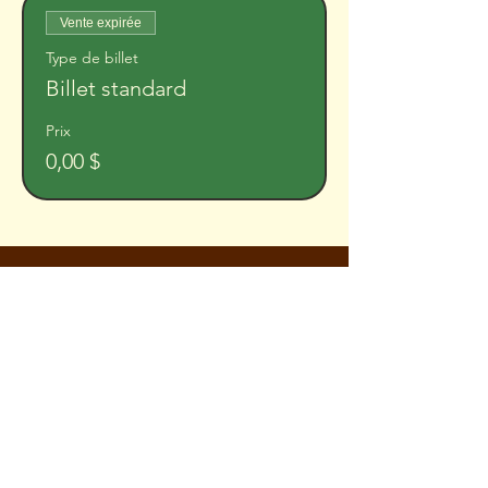
Vente expirée
Type de billet
Billet standard
Prix
0,00 $
Martin Rivard
Créate
ur de vie
lescreationsjaguardefeu@gm
ail.com
514 569-2209